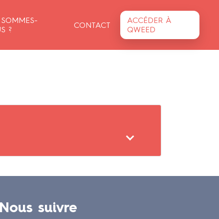
 SOMMES-
ACCÉDER À
CONTACT
S ?
QWEED
Nous suivre