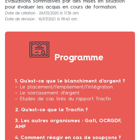
Evaluations sommatives par des mises en situation
pour évaluer les acquis en cours de formation.
Date de création : 26/03/2020 à 11:36 am
Date de révision : 16/07/2021 à 09:40 am
Programme
1. Qu’est-ce que le blanchiment d’argent ?
– Le placement/l’empilement/l’intégration
– Le noircissement d’argent
– Etudes de cas tirés du rapport Tracfin
2. Qu’est-ce que le Tracfin ?
3. Les autres organismes : Gafi, OCRGDF,
AMF
4. Comment réagir en cas de soupçons ?