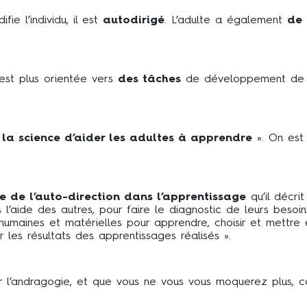
ie l’individu, il est
autodirigé
. L’adulte a également
de 
est plus orientée vers
des tâches
de développement de se
t la science d’aider les adultes à apprendre
». On est
ie de l’auto-direction dans l’apprentissage
qu’il décri
ns l’aide des autres, pour faire le diagnostic de leurs besoi
es humaines et matérielles pour apprendre, choisir et mettr
les résultats des apprentissages réalisés ».
sur l’andragogie, et que vous ne vous vous moquerez plus