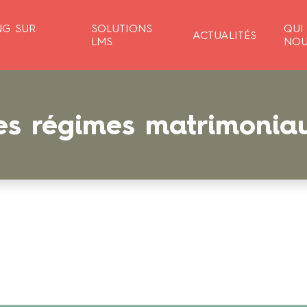
NG SUR
SOLUTIONS
QUI
ACTUALITÉS
LMS
NOU
es régimes matrimonia