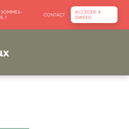
 SOMMES-
ACCÉDER À
CONTACT
S ?
QWEED
ux