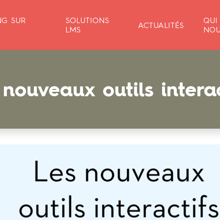
NG SUR
SOLUTIONS
QUI
ACTUALITÉS
LMS
NOU
 nouveaux outils interac