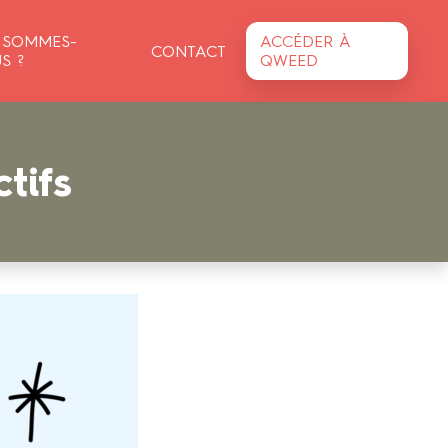
 SOMMES-
ACCÉDER À
CONTACT
S ?
QWEED
tifs