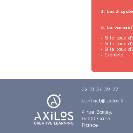
3. Les 3 syst
4. La variab
• Si le taux d
• Si le taux d’
• Si le taux d’
• Exemple
02 31 34 39 27
contact@axilos.fr
4 rue Bailey,
14000 Caen -
France