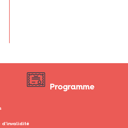
Programme
s
 d’invalidité