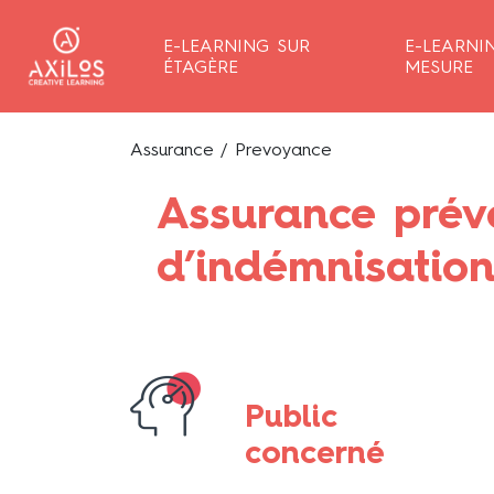
E-LEARNING SUR
E-LEARNI
ÉTAGÈRE
MESURE
Assurance
/ Prevoyance
Assurance prévo
d’indémnisatio
Public
concerné