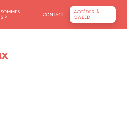
 SOMMES-
ACCÉDER À
CONTACT
S ?
QWEED
ux